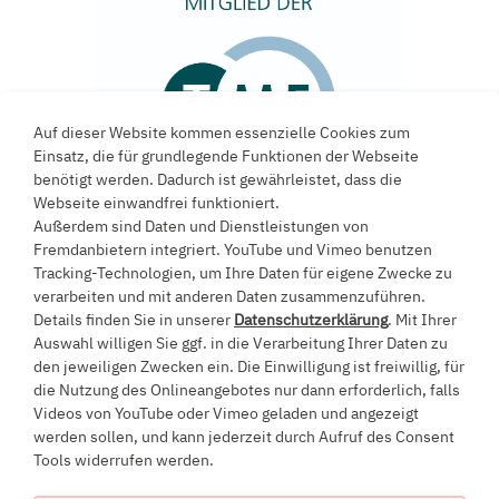
Dachverband TMF e.V.
mehr
Auf dieser Website kommen essenzielle Cookies zum
Einsatz, die für grundlegende Funktionen der Webseite
benötigt werden. Dadurch ist gewährleistet, dass die
Webseite einwandfrei funktioniert.
Außerdem sind Daten und Dienstleistungen von
Fremdanbietern integriert. YouTube und Vimeo benutzen
Tracking-Technologien, um Ihre Daten für eigene Zwecke zu
verarbeiten und mit anderen Daten zusammenzuführen.
Ein Projekt an der
Details finden Sie in unserer
Datenschutzerklärung
. Mit Ihrer
Auswahl willigen Sie ggf. in die Verarbeitung Ihrer Daten zu
Universität Witten/Herdecke
den jeweiligen Zwecken ein. Die Einwilligung ist freiwillig, für
die Nutzung des Onlineangebotes nur dann erforderlich, falls
Videos von YouTube oder Vimeo geladen und angezeigt
werden sollen, und kann jederzeit durch Aufruf des Consent
Alfred-Herrhausen-Straße 50
Tools widerrufen werden.
58448 Witten
+49 (0)2302 / 926-0