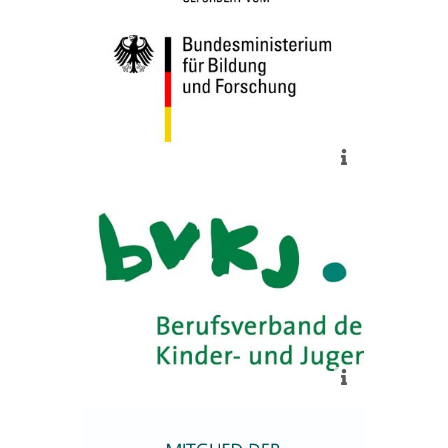
2019 bis 2024 gefördert vom
BMBF
mehr
Der Inhalt der App wird evaluiert
durch den klinischen Beirat des
BVKJ e.V.
mehr
Mitglied im wissenschaftlichen