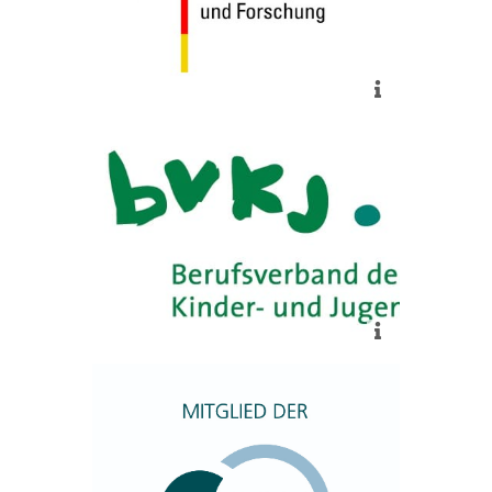
mehr
Der Inhalt der App wird evaluiert
durch den klinischen Beirat des
BVKJ e.V.
mehr
Mitglied im wissenschaftlichen
Dachverband TMF e.V.
mehr