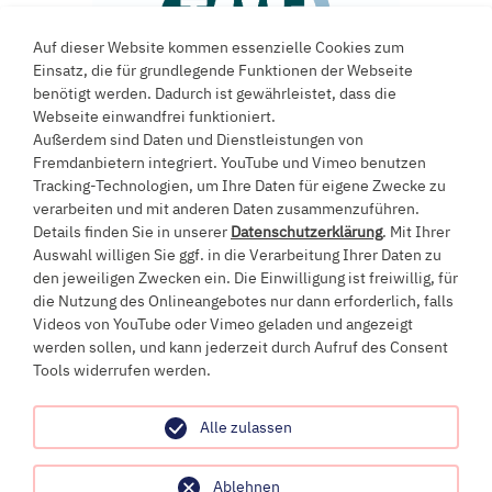
Auf dieser Website kommen essenzielle Cookies zum
Einsatz, die für grundlegende Funktionen der Webseite
benötigt werden. Dadurch ist gewährleistet, dass die
Webseite einwandfrei funktioniert.
Außerdem sind Daten und Dienstleistungen von
Fremdanbietern integriert. YouTube und Vimeo benutzen
Tracking-Technologien, um Ihre Daten für eigene Zwecke zu
verarbeiten und mit anderen Daten zusammenzuführen.
Ein Projekt an der
Details finden Sie in unserer
Datenschutzerklärung
. Mit Ihrer
Auswahl willigen Sie ggf. in die Verarbeitung Ihrer Daten zu
Universität Witten/Herdecke
den jeweiligen Zwecken ein. Die Einwilligung ist freiwillig, für
die Nutzung des Onlineangebotes nur dann erforderlich, falls
Videos von YouTube oder Vimeo geladen und angezeigt
werden sollen, und kann jederzeit durch Aufruf des Consent
Alfred-Herrhausen-Straße 50
Tools widerrufen werden.
58448 Witten
+49 (0)2302 / 926-0
info@uni-wh.de
Alle zulassen
Impressum
Ablehnen
Datenschutz