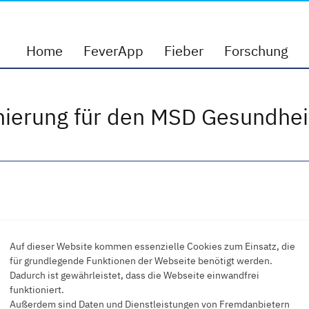
App
Home
FeverApp
Fieber
Forschung
ierung für den MSD Gesundheit
im renommierten MSD Gesundheitspreis
Auf dieser Website kommen essenzielle Cookies zum Einsatz, die
für grundlegende Funktionen der Webseite benötigt werden.
e FeverApp für den renommierten
Dadurch ist gewährleistet, dass die Webseite einwandfrei
funktioniert.
e. Dieser Preis honoriert herausragende
Außerdem sind Daten und Dienstleistungen von Fremdanbietern