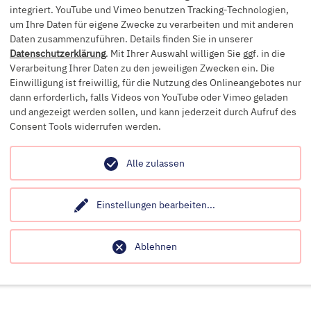
ndheitsversorgung verbessern. Diese
integriert. YouTube und Vimeo benutzen Tracking-Technologien,
um Ihre Daten für eigene Zwecke zu verarbeiten und mit anderen
s, unser Netzwerk zu erweitern und neue
Daten zusammenzuführen. Details finden Sie in unserer
Teil dieser angesehenen Initiative zu sein und
Datenschutzerklärung
. Mit Ihrer Auswahl willigen Sie ggf. in die
iben die Versorgung, Vernetzung und
Verarbeitung Ihrer Daten zu den jeweiligen Zwecken ein. Die
Einwilligung ist freiwillig, für die Nutzung des Onlineangebotes nur
 allem einen positiven Umgang mit Fieber zu
dann erforderlich, falls Videos von YouTube oder Vimeo geladen
und angezeigt werden sollen, und kann jederzeit durch Aufruf des
Consent Tools widerrufen werden.
s zudem noch die Chance den MSD-
08
. können Sie für die FeverApp Ihre Stimme
Alle zulassen
dergesundheit weiterhin bekannt zu machen!
Einstellungen bearbeiten
...
zung!
Ablehnen