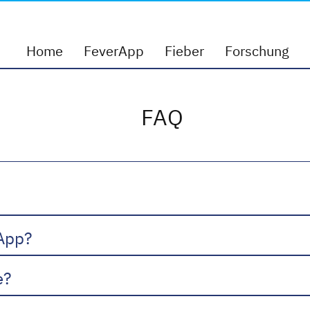
App
Home
FeverApp
Fieber
Forschung
FAQ
rApp?
e?