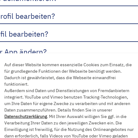
rofil bearbeiten?
fil bearbeiten?
er App ändern?
Auf dieser Website kommen essenzielle Cookies zum Einsatz, die
nt hinzu?
für grundlegende Funktionen der Webseite benötigt werden.
Dadurch ist gewährleistet, dass die Webseite einwandfrei
funktioniert.
erung der Medizin ein, die ich meinem Ki
Außerdem sind Daten und Dienstleistungen von Fremdanbietern
integriert. YouTube und Vimeo benutzen Tracking-Technologien,
ffene Maßnahme nicht in der Liste. Was sol
um Ihre Daten für eigene Zwecke zu verarbeiten und mit anderen
Daten zusammenzuführen. Details finden Sie in unserer
Datenschutzerklärung
. Mit Ihrer Auswahl willigen Sie ggf. in die
s Kindes nicht in der Liste, was soll ich
Verarbeitung Ihrer Daten zu den jeweiligen Zwecken ein. Die
Einwilligung ist freiwillig, für die Nutzung des Onlineangebotes nur
dann erforderlich, falls Videos von YouTube oder Vimeo geladen