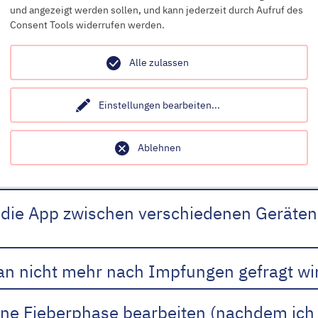
worten?
und angezeigt werden sollen, und kann jederzeit durch Aufruf des
Consent Tools widerrufen werden.
nfassung noch einmal lesen?
Alle zulassen
wieder Erinnerungen. Wie kann ich sie ab
Einstellungen bearbeiten
...
Ablehnen
hutz der App?
 die App zwischen verschiedenen Geräten 
man nicht mehr nach Impfungen gefragt wi
ene Fieberphase bearbeiten (nachdem ich