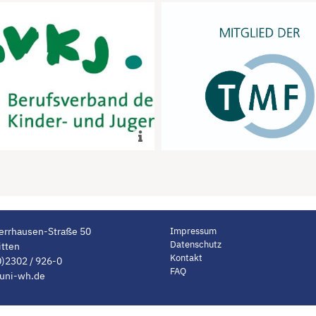
nhalt der App wird evaluiert
Mitglied im wissenschaftl
h den klinischen Beirat des
Dachverband TMF e.V
BVKJ e.V.
mehr
mehr
Impressum
errhausen-Straße 50
Datenschutz
tten
rdecke
Kontakt
0)2302 / 926-0
FAQ
uni-wh.de