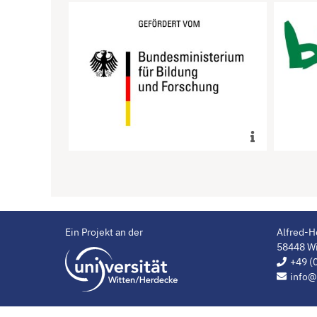
Das FieberApp-Register wird von
Der I
2019 bis 2024 gefördert vom
durc
BMBF
mehr
Ein Projekt an der
Alfred-H
58448 Wi
Universität Witten/He
+49 (
info@