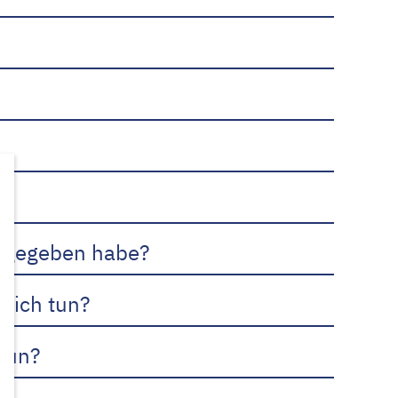
nd gegeben habe?
l ich tun?
 tun?