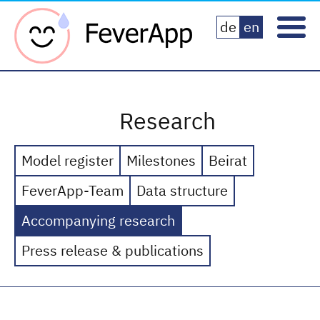
Fever App
de
en
Research
Model register
Milestones
Beirat
FeverApp-Team
Data structure
Accompanying research
Press release & publications