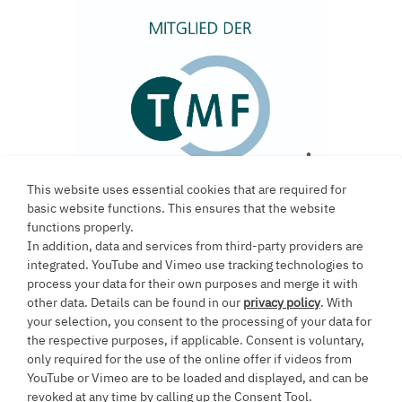
Mitglied im wissenschaftlichen
Dachverband TMF e.V.
mehr
This website uses essential cookies that are required for
basic website functions. This ensures that the website
functions properly.
In addition, data and services from third-party providers are
integrated. YouTube and Vimeo use tracking technologies to
Ein Projekt an der
process your data for their own purposes and merge it with
other data. Details can be found in our
privacy policy
. With
Universität Witten/Herdecke
your selection, you consent to the processing of your data for
the respective purposes, if applicable. Consent is voluntary,
only required for the use of the online offer if videos from
YouTube or Vimeo are to be loaded and displayed, and can be
Alfred-Herrhausen-Straße 50
revoked at any time by calling up the Consent Tool.