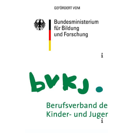
Das FieberApp-Register wird von
2019 bis 2024 gefördert vom
BMBF
mehr
Der Inhalt der App wird evaluiert
durch den klinischen Beirat des
BVKJ e.V.
mehr