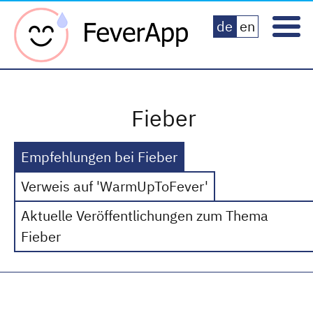
Fever App
de
en
Fieber
Empfehlungen bei Fieber
Verweis auf 'WarmUpToFever'
Aktuelle Veröffentlichungen zum Thema
Fieber