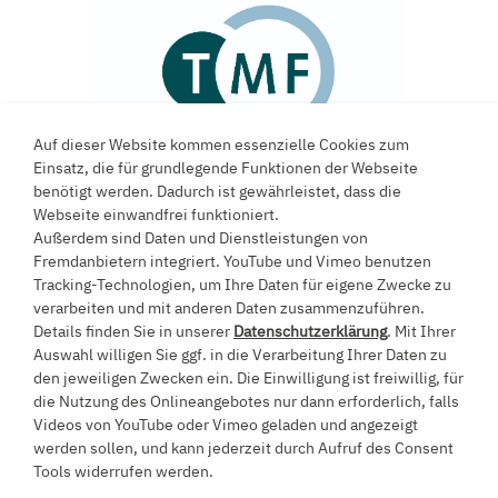
mehr
Auf dieser Website kommen essenzielle Cookies zum
Einsatz, die für grundlegende Funktionen der Webseite
benötigt werden. Dadurch ist gewährleistet, dass die
Webseite einwandfrei funktioniert.
Außerdem sind Daten und Dienstleistungen von
Fremdanbietern integriert. YouTube und Vimeo benutzen
Ein Projekt an der
Tracking-Technologien, um Ihre Daten für eigene Zwecke zu
verarbeiten und mit anderen Daten zusammenzuführen.
Universität Witten/Herdecke
Details finden Sie in unserer
Datenschutzerklärung
. Mit Ihrer
Auswahl willigen Sie ggf. in die Verarbeitung Ihrer Daten zu
den jeweiligen Zwecken ein. Die Einwilligung ist freiwillig, für
die Nutzung des Onlineangebotes nur dann erforderlich, falls
Alfred-Herrhausen-Straße 50
Videos von YouTube oder Vimeo geladen und angezeigt
58448 Witten
werden sollen, und kann jederzeit durch Aufruf des Consent
+49 (0)2302 / 926-0
Tools widerrufen werden.
info@uni-wh.de