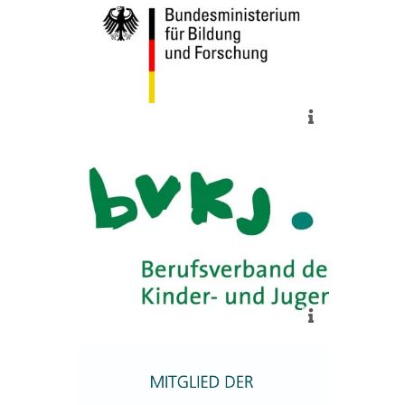
BMBF
mehr
Der Inhalt der App wird evaluiert
durch den klinischen Beirat des
BVKJ e.V.
mehr
Mitglied im wissenschaftlichen
Dachverband TMF e.V.