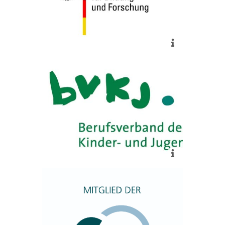
mehr
Der Inhalt der App wird evaluiert
durch den klinischen Beirat des
BVKJ e.V.
mehr
Mitglied im wissenschaftlichen
Dachverband TMF e.V.
mehr