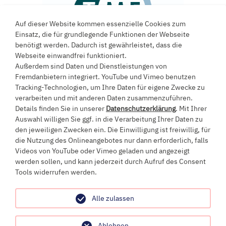
Auf dieser Website kommen essenzielle Cookies zum
Einsatz, die für grundlegende Funktionen der Webseite
benötigt werden. Dadurch ist gewährleistet, dass die
Webseite einwandfrei funktioniert.
Außerdem sind Daten und Dienstleistungen von
Fremdanbietern integriert. YouTube und Vimeo benutzen
Tracking-Technologien, um Ihre Daten für eigene Zwecke zu
verarbeiten und mit anderen Daten zusammenzuführen.
Ein Projekt an der
Details finden Sie in unserer
Datenschutzerklärung
. Mit Ihrer
Auswahl willigen Sie ggf. in die Verarbeitung Ihrer Daten zu
Universität Witten/Herdecke
den jeweiligen Zwecken ein. Die Einwilligung ist freiwillig, für
die Nutzung des Onlineangebotes nur dann erforderlich, falls
Videos von YouTube oder Vimeo geladen und angezeigt
werden sollen, und kann jederzeit durch Aufruf des Consent
Alfred-Herrhausen-Straße 50
Tools widerrufen werden.
58448 Witten
+49 (0)2302 / 926-0
info@uni-wh.de
Alle zulassen
Impressum
Ablehnen